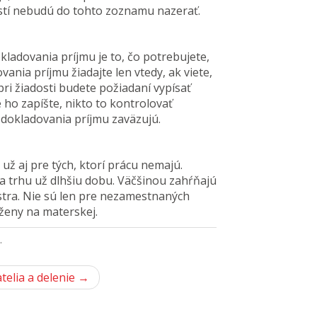
stí nebudú do tohto zoznamu nazerať.
ladovania príjmu je to, čo potrebujete,
ania príjmu žiadajte len vtedy, ak viete,
pri žiadosti budete požiadaní vypísať
ho zapíšte, nikto to kontrolovať
dokladovania príjmu zaväzujú.
už aj pre tých, ktorí prácu nemajú.
 trhu už dlhšiu dobu. Väčšinou zahŕňajú
stra. Nie sú len pre nezamestnaných
 ženy na materskej.
.
telia a delenie →