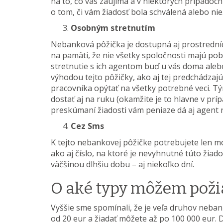
na to, čo vás zaujíma a v niektorých prípadoc
o tom, či vám žiadosť bola schválená alebo nie
Osobným stretnutím
Nebanková pôžička je dostupná aj prostrední
na pamäti, že nie všetky spoločnosti majú pob
stretnutie s ich agentom buď u vás doma ale
výhodou tejto pôžičky, ako aj tej predchádzajú
pracovníka opýtať na všetky potrebné veci. 
dostať aj na ruku (okamžite je to hlavne v prí
preskúmaní žiadosti vám peniaze dá aj agent 
Cez Sms
K tejto nebankovej pôžičke potrebujete len mob
ako aj číslo, na ktoré je nevyhnutné túto žiad
väčšinou dlhšiu dobu – aj niekoľko dní.
O aké typy môžem poži
Vyššie sme spomínali, že je veľa druhov neba
od 20 eur a žiadať môžete až po 100 000 eur. 