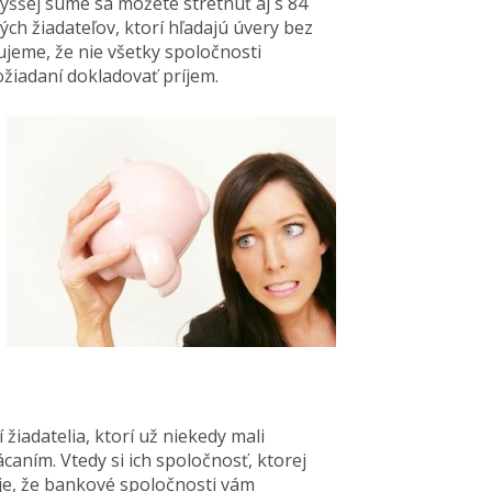
jvyššej sume sa môžete stretnúť aj s 84
ch žiadateľov, ktorí hľadajú úvery bez
ujeme, že nie všetky spoločnosti
žiadaní dokladovať príjem.
žiadatelia, ktorí už niekedy mali
ácaním. Vtedy si ich spoločnosť, ktorej
 je, že bankové spoločnosti vám