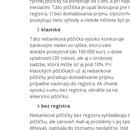
rýchlej pôžičky sa pohybuje od 5 dní, a pri na
mesiacmi. Táto pôžička je opäť dostupná pre tý
registra, či bez dokladovania príjmu. Upozorň
poskytujú tieto výhody a niekde môžete byť po
klasická
Táto nebanková pôžička vysoko konkuruje
bankovým nielen vo výške, ktorú vám
dokáže poskytnúť (do 100 000 eur), v dobe
splatnosti (30 rokov), ale aj v úrokovej
sadzbe, ktorá môže ísť aj pod 10%. Pri
klasických pôžičkách už aj nebankové
pôžičky požadujú dokladovanie príjmu,
prípadne nazerajú do registra. Ak chcete
vysokú sumu bez registra, obráťte sa na
americkú pôžičku.
bez registra
Nebankové pôžičky bez registra vyhľadávajú tí 
pôžičku, ale zároveň mali aj problémy s jej spl
dlhovali, zapísala do zoznamu neplatičov. Isté