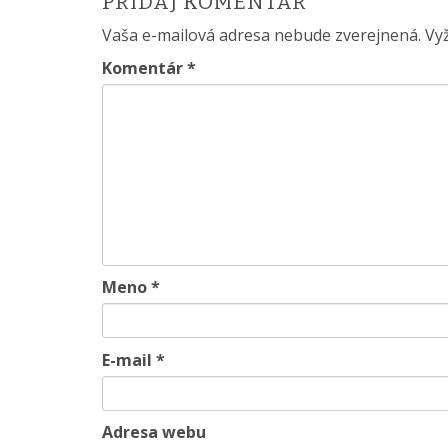
PRIDAJ KOMENTÁR
s
Vaša e-mailová adresa nebude zverejnená.
Vy
t
Komentár
*
n
a
v
i
g
Meno
*
a
t
E-mail
*
i
Adresa webu