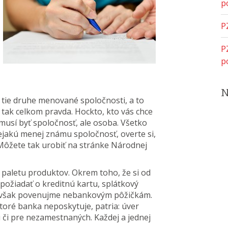
p
P
P
p
ú tie druhe menované spoločnosti, a to
 tak celkom pravda. Hockto, kto vás chce
musí byť spoločnosť, ale osoba. Všetko
nejakú menej známu spoločnosť, overte si,
. Môžete tak urobiť na stránke Národnej
paletu produktov. Okrem toho, že si od
požiadať o kreditnú kartu, splátkový
a však povenujme nebankovým pôžičkám.
 ktoré banka neposkytuje, patria: úver
u či pre nezamestnaných. Každej a jednej