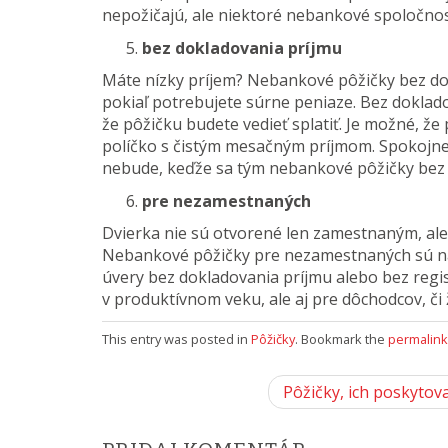
nepožičajú, ale niektoré nebankové spoločno
bez dokladovania príjmu
Máte nízky príjem? Nebankové pôžičky bez dok
pokiaľ potrebujete súrne peniaze. Bez dokladov
že pôžičku budete vedieť splatiť. Je možné, že 
políčko s čistým mesačným príjmom. Spokojne 
nebude, keďže sa tým nebankové pôžičky bez 
pre nezamestnaných
Dvierka nie sú otvorené len zamestnaným, ale 
Nebankové pôžičky pre nezamestnaných sú na
úvery bez dokladovania príjmu alebo bez regi
v produktívnom veku, ale aj pre dôchodcov, či
This entry was posted in
Pôžičky
. Bookmark the
permalink
P
Pôžičky, ich poskytova
o