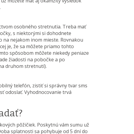
h už môžete mať aj okamžitý výsledok
.
ctvom osobného stretnutia. Treba mať
očky, s niektorými si dohodnete
bo na nejakom inom mieste. Rovnakou
cej je, že sa môžete priamo tohto
Týmto spôsobom môžete niekedy peniaze
pade žiadosti na pobočke a po
na druhom stretnutí).
ilný telefón, zistiť si správny tvar sms
osť odoslať. Vyhodnocovanie trvá
adať?
nkových pôžičiek. Poskytnú vám sumu už
Doba splatnosti sa pohybuje od 5 dní do