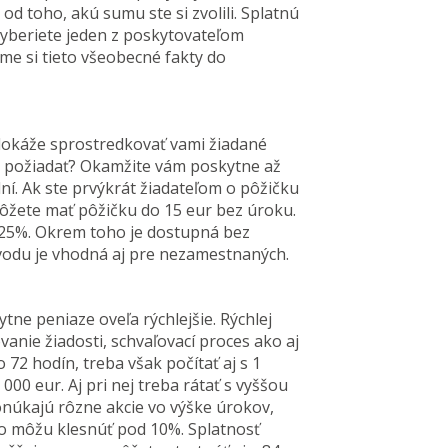
od toho, akú sumu ste si zvolili. Splatnú
 vyberiete jeden z poskytovateľom
me si tieto všeobecné fakty do
dokáže sprostredkovať vami žiadané
 požiadať? Okamžite vám poskytne až
dní. Ak ste prvýkrát žiadateľom o pôžičku
ôžete mať pôžičku do 15 eur bez úroku.
 25%. Okrem toho je dostupná bez
ôvodu je vhodná aj pre nezamestnaných.
tne peniaze oveľa rýchlejšie. Rýchlej
anie žiadosti, schvaľovací proces ako aj
 72 hodín, treba však počítať aj s 1
000 eur. Aj pri nej treba rátať s vyššou
núkajú rôzne akcie vo výške úrokov,
vo môžu klesnúť pod 10%. Splatnosť