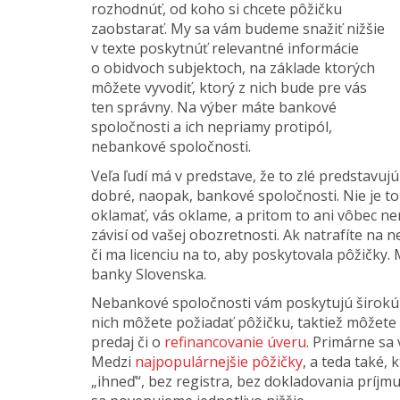
rozhodnúť, od koho si chcete pôžičku
zaobstarať. My sa vám budeme snažiť nižšie
v texte poskytnúť relevantné informácie
o obidvoch subjektoch, na základe ktorých
môžete vyvodiť, ktorý z nich bude pre vás
ten správny. Na výber máte bankové
spoločnosti a ich nepriamy protipól,
nebankové spoločnosti.
Veľa ľudí má v predstave, že to zlé predstavuj
dobré, naopak, bankové spoločnosti. Nie je to
oklamať, vás oklame, a pritom to ani vôbec ne
závisí od vašej obozretnosti. Ak natrafíte na 
či ma licenciu na to, aby poskytovala pôžičky
banky Slovenska.
Nebankové spoločnosti vám poskytujú širokú 
nich môžete požiadať pôžičku, taktiež môžete 
predaj či o
refinancovanie úveru
. Primárne s
Medzi
najpopulárnejšie pôžičky
, a teda také,
„ihneď“, bez registra, bez dokladovania príjm