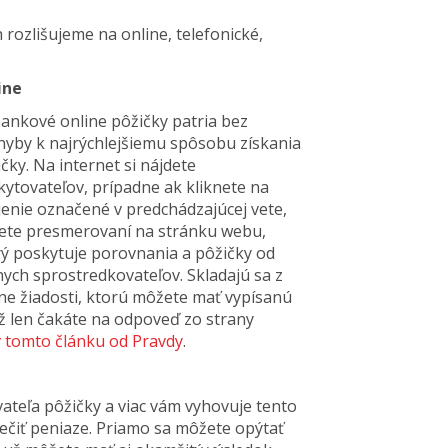
rozlišujeme na online, telefonické,
ine
ankové online pôžičky patria bez
hyby k najrýchlejšiemu spôsobu získania
čky. Na internet si nájdete
ytovateľov, prípadne ak kliknete na
jenie označené v predchádzajúcej vete,
ete presmerovaní na stránku webu,
rý poskytuje porovnania a pôžičky od
ych sprostredkovateľov. Skladajú sa z
ne žiadosti, ktorú môžete mať vypísanú
už len čakáte na odpoveď zo strany
v tomto článku od Pravdy
.
ovateľa pôžičky a viac vám vyhovuje tento
pečiť peniaze. Priamo sa môžete opýtať