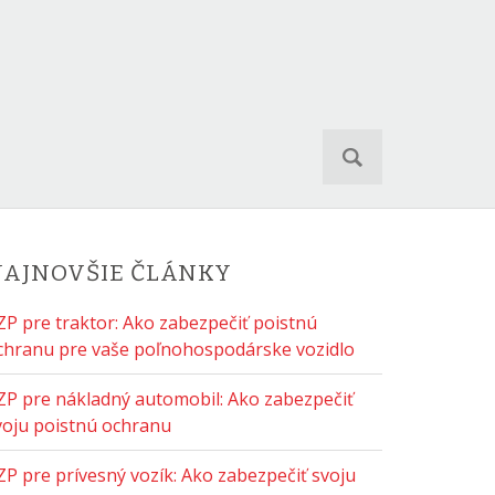
S
e
a
r
c
h
AJNOVŠIE ČLÁNKY
f
o
ZP pre traktor: Ako zabezpečiť poistnú
r
chranu pre vaše poľnohospodárske vozidlo
:
ZP pre nákladný automobil: Ako zabezpečiť
voju poistnú ochranu
ZP pre prívesný vozík: Ako zabezpečiť svoju