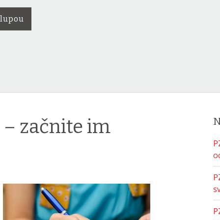
 lupou
– začnite im
N
P
o
P
s
P