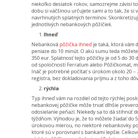
niekoľko desiatok rokov, samozrejme závisí to 
dobu si väčšinou určujete sami a to tak, že si
navrhnutých splatných termínov. Skonkretizuj
jednotlivých nebankových pôžičiek.
Ihneď
Nebanková
pôžička ihneď
je taká, ktorá vám 
peniaze do 10 minút. O akú sumu teda môžete
350 eur. Splatnosť tejto pôžičky je od 5 do 30 
od spoločnosti Ferratum alebo Pôžičkomat, m
Ináč je potrebné počítať s úrokom okolo 20 –
registra, bez dokladovania príjmu a z toho d
rýchla
Typ ihneď vám na rozdiel od tejto rýchlej posky
nebankovej pôžičke môže trvať dlhšie preverov
odosielanie peňazí. Niekedy sa to dá stihnúť do
týždňom. Výhodou je, že to môžete žiadať do 5 
úrokovou mierou, no niektoré nebankovky po
ktoré sú v porovnaní s bankami lepšie. Celko