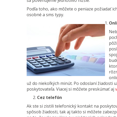
sa povenujeme jednotlivo nižšie.
Podľa toho, ako môžete o peniaze požiadať ich 
osobné a sms typy.
Onl
Neb
poc
pôži
posk
spo
bud
kto
rôzn
onli
už do niekoľkých minút. Po odoslaní žiadosti 
poskytovateľa. Viacej si môžete preskúmať aj
Cez telefón
Ak ste si zistili telefonický kontakt na poskyt
spôsob žiadosti, tak aj takto si môžete zabez