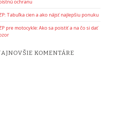
oistnú ochranu
ZP: Tabuľka cien a ako nájsť najlepšiu ponuku
ZP pre motocykle: Ako sa poistiť a na čo si dať
ozor
NAJNOVŠIE KOMENTÁRE