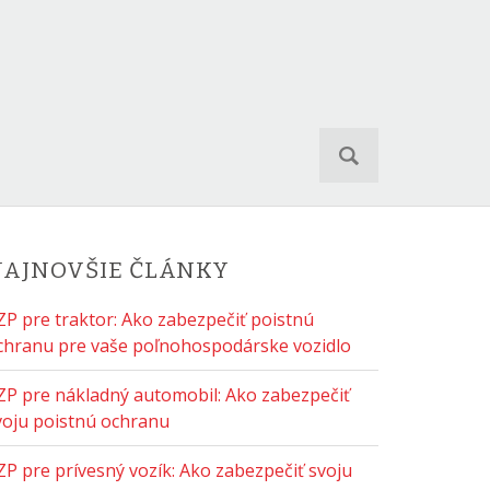
S
e
a
r
c
h
AJNOVŠIE ČLÁNKY
f
o
ZP pre traktor: Ako zabezpečiť poistnú
r
chranu pre vaše poľnohospodárske vozidlo
:
ZP pre nákladný automobil: Ako zabezpečiť
voju poistnú ochranu
ZP pre prívesný vozík: Ako zabezpečiť svoju