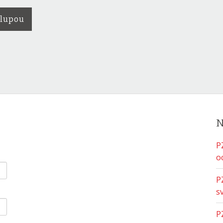
 lupou
N
P
o
P
s
P