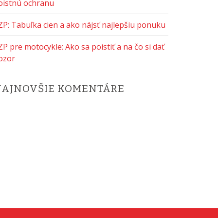
oistnú ochranu
ZP: Tabuľka cien a ako nájsť najlepšiu ponuku
ZP pre motocykle: Ako sa poistiť a na čo si dať
ozor
NAJNOVŠIE KOMENTÁRE